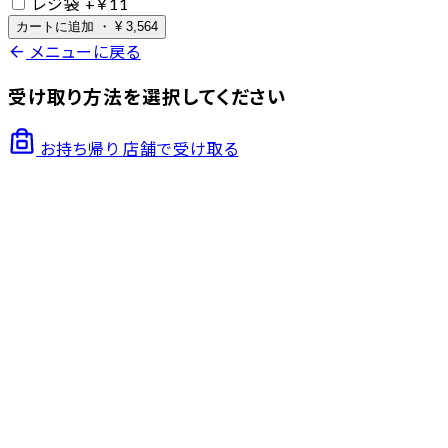
レジ袋
+￥11
カートに追加
・
¥
3,564
arrow_back
メニューに戻る
受け取り方法を選択してください
お持ち帰り
店舗で受け取る