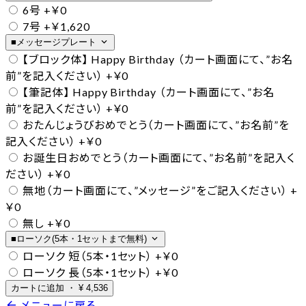
6号
+￥0
7号
+￥1,620
expand_more
■メッセージプレート
【ブロック体】 Happy Birthday （カート画面にて、”お名
前”を記入ください）
+￥0
【筆記体】 Happy Birthday （カート画面にて、”お名
前”を記入ください）
+￥0
おたんじょうびおめでとう（カート画面にて、”お名前”を
記入ください）
+￥0
お誕生日おめでとう（カート画面にて、”お名前”を記入く
ださい）
+￥0
無地（カート画面にて、”メッセージ”をご記入ください）
+
￥0
無し
+￥0
expand_more
■ローソク(5本・1セットまで無料)
ローソク 短（5本・1セット）
+￥0
ローソク 長（5本・1セット）
+￥0
カートに追加
・
¥
4,536
arrow_back
メニューに戻る